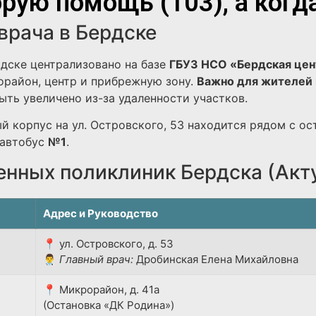
рую помощь (103), а когд
врача в Бердске
дске централизовано на базе
ГБУЗ НСО «Бердская цен
район, центр и прибрежную зону.
Важно для жителей 
ть увеличено из-за удаленности участков.
й корпус на ул. Островского, 53 находится рядом с ос
автобус
№1
.
енных поликлиник Бердска (Акт
Адрес и Руководство
📍 ул. Островского, д. 53
👨‍⚕️
Главный врач:
Дробинская Елена Михайловна
📍 Микрорайон, д. 41а
(Остановка «ДК Родина»)