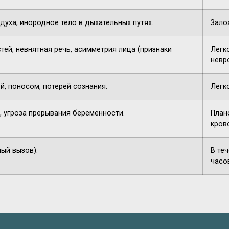
духа, инородное тело в дыхательных путях.
Зало
тей, невнятная речь, асимметрия лица (признаки
Легк
невр
й, поносом, потерей сознания.
Легк
, угроза прерывания беременности.
План
кров
ный вызов).
В те
часо