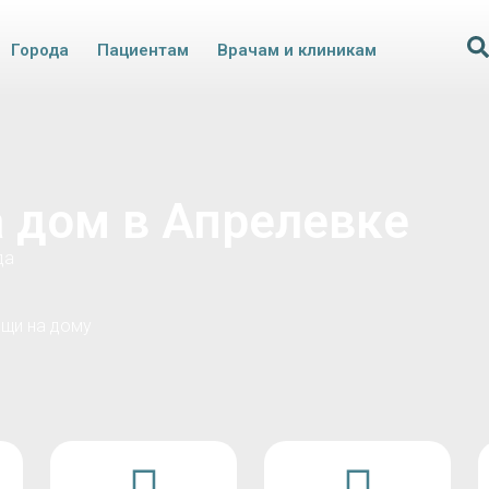
Города
Пациентам
Врачам и клиникам
а дом в Апрелевке
да
щи на дому