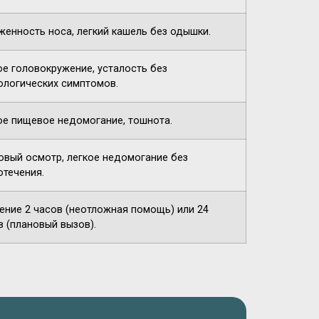
женность носа, легкий кашель без одышки.
ое головокружение, усталость без
ологических симптомов.
ое пищевое недомогание, тошнота.
овый осмотр, легкое недомогание без
отечения.
чение 2 часов (неотложная помощь) или 24
в (плановый вызов).