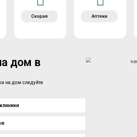
Скорая
Аптеки
на дом в
ки на дом следуйте
иклиники
ые