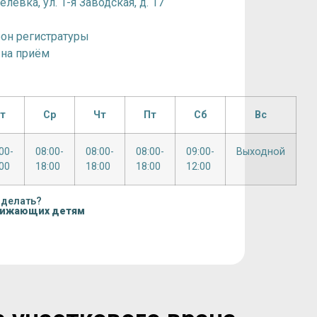
левка, ул. 1-я Заводская, д. 17
фон регистратуры
 на приём
т
Ср
Чт
Пт
Сб
Вс
00-
08:00-
08:00-
08:00-
09:00-
Выходной
00
18:00
18:00
18:00
12:00
 делать?
нижающих детям