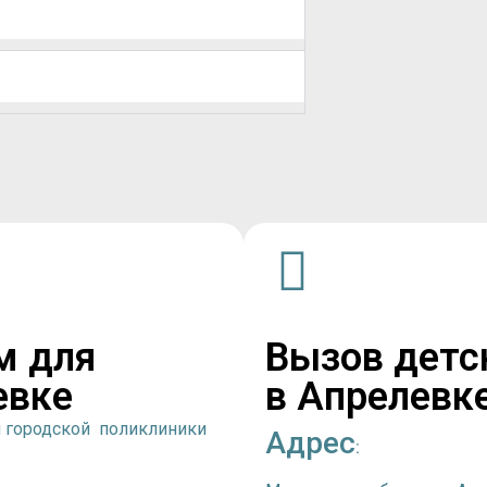
м для
Вызов детс
евке
в Апрелевк
й городской поликлиники
Адрес
: