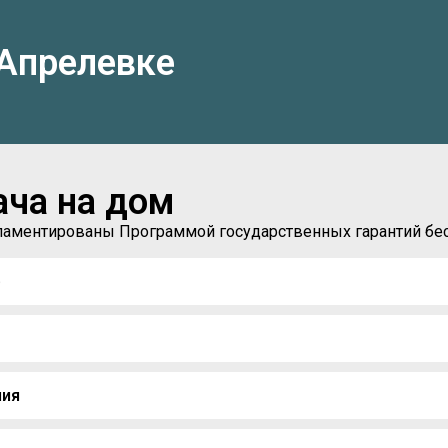
 Апрелевке
ача на дом
егламентированы Программой государственных гарантий б
)
ния