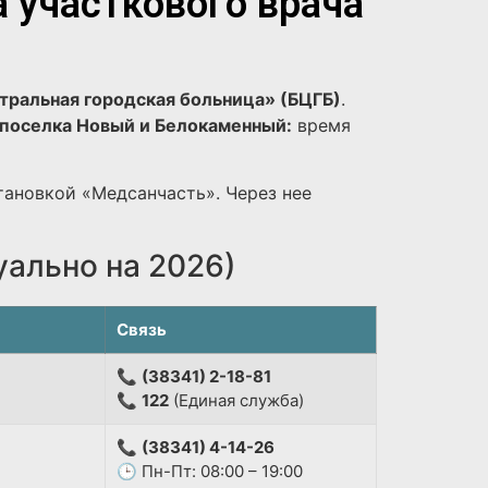
а участкового врача
тральная городская больница» (БЦГБ)
.
поселка Новый и Белокаменный:
время
тановкой «Медсанчасть». Через нее
уально на 2026)
Связь
📞
(38341) 2-18-81
📞
122
(Единая служба)
📞
(38341) 4-14-26
🕒 Пн-Пт: 08:00 – 19:00