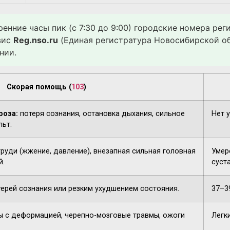
ренние часы пик (с 7:30 до 9:00) городские номера ре
вис
Reg.nso.ru
(Единая регистратура Новосибирской об
нии.
Скорая помощь (
103
)
роза:
потеря сознания, остановка дыхания, сильное
Нет 
льт.
груди (жжение, давление), внезапная сильная головная
Умере
й.
суста
терей сознания или резким ухудшением состояния.
37–3
 с деформацией, черепно-мозговые травмы, ожоги
Легк