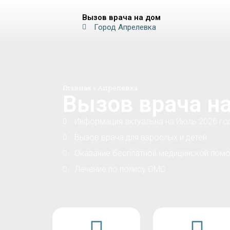
Вызов врача на дом
Город Апрелевка
Главная
»
Апрелевка
Вызов врача н
Информация актуальна на Июль 2026 го
Вызов врача для взрослых и детей
Оказание бесплатной медицинской помо
Лечение по полису ОМС