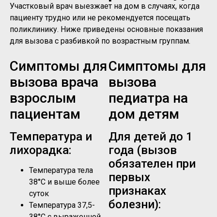
Участковый врач выезжает на дом в случаях, когда
пациенту трудно или не рекомендуется посещать
поликлинику. Ниже приведены основные показания
для вызова с разбивкой по возрастным группам.
Симптомы для
Симптомы для
вызова врача
вызова
взрослым
педиатра на
пациентам
дом детям
Температура и
Для детей до 1
лихорадка:
года (вызов
обязателен при
Температура тела
первых
38°C и выше более
признаках
суток
болезни):
Температура 37,5-
38°C с выраженной