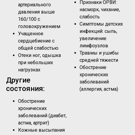
Признаки ОРВИ:
артериального
насморк, чихание,
давления выше
слабость
160/100 с
Симптомы детских
головокружением
инфекций: сыпь,
Учащенное
увеличение
сердцебиение с
лимфоузлов
общей слабостью
Травмы и ушибы
Отеки ног, одышка
средней тяжести
при небольших
Обострение
нагрузках
хронических
Другие
заболеваний
состояния:
(аллергия, астма)
Обострение
хронических
заболеваний (диабет,
астма, артрит)
Кожные высыпания