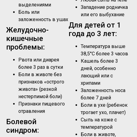
выделениями
Западение родничка
Боль или
или его выбухание
заложенность в ушах
Для детей от 1
Желудочно-
года до 3 лет:
кишечные
проблемы:
Температура выше
38,5°C более 3 часов
Рвота или диарея
Кашель более 3
более 3 раз в сутки
дней, особенно
Боли в животе без
лающий или с
признаков «острого
хрипами
живота» (резкой
Заложенность носа
нестерпимой боли)
более 7 дней
Признаки пищевого
Боли в ухе (ребенок
отравления
трогает ухо, плачет)
Сыпь на коже с
Болевой
температурой
синдром:
Боли в животе,