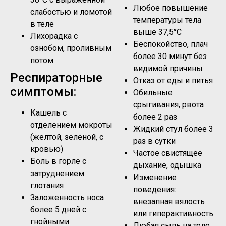
Любое повышение
слабостью и ломотой
температуры тела
в теле
выше 37,5°C
Лихорадка с
Беспокойство, плач
ознобом, проливным
более 30 минут без
потом
видимой причины
Респираторные
Отказ от еды и питья
симптомы:
Обильные
срыгивания, рвота
Кашель с
более 2 раз
отделением мокроты
Жидкий стул более 3
(желтой, зеленой, с
раз в сутки
кровью)
Частое свистящее
Боль в горле с
дыхание, одышка
затруднением
Изменение
глотания
поведения:
Заложенность носа
внезапная вялость
более 5 дней с
или гиперактивность
гнойными
Любая сыпь на теле