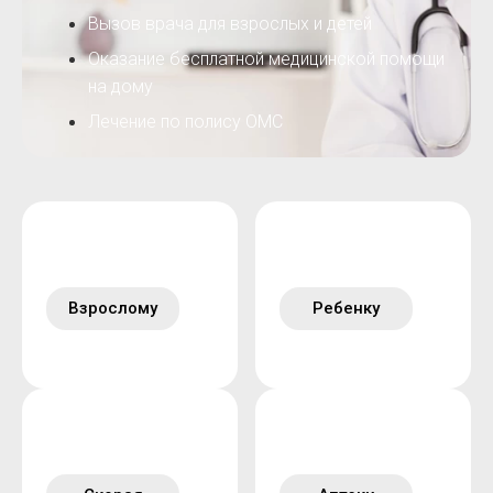
Вызов врача для взрослых и детей
Оказание бесплатной медицинской помощи
на дому
Лечение по полису ОМС
Взрослому
Ребенку