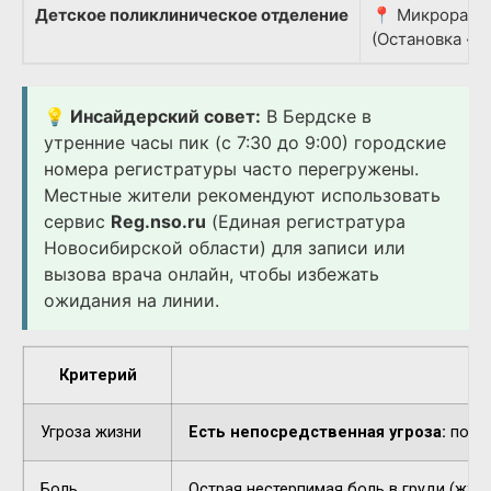
Детское поликлиническое отделение
📍 Микрорайон
(Остановка «Д
💡 Инсайдерский совет:
В Бердске в
утренние часы пик (с 7:30 до 9:00) городские
номера регистратуры часто перегружены.
Местные жители рекомендуют использовать
сервис
Reg.nso.ru
(Единая регистратура
Новосибирской области) для записи или
вызова врача онлайн, чтобы избежать
ожидания на линии.
Критерий
Угроза жизни
Есть непосредственная угроза:
потер
Боль
Острая нестерпимая боль в груди (жжен