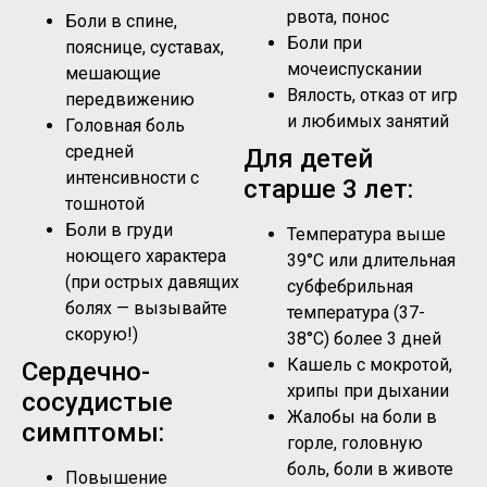
рвота, понос
Боли в спине,
Боли при
пояснице, суставах,
мочеиспускании
мешающие
Вялость, отказ от игр
передвижению
и любимых занятий
Головная боль
средней
Для детей
интенсивности с
старше 3 лет:
тошнотой
Боли в груди
Температура выше
ноющего характера
39°C или длительная
(при острых давящих
субфебрильная
болях — вызывайте
температура (37-
скорую!)
38°C) более 3 дней
Кашель с мокротой,
Сердечно-
хрипы при дыхании
сосудистые
Жалобы на боли в
симптомы:
горле, головную
боль, боли в животе
Повышение