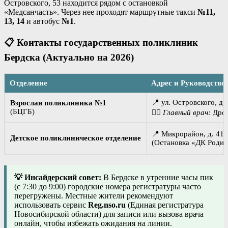
Островского, 53 находится рядом с остановкой
«Медсанчасть». Через нее проходят маршрутные такси
№11,
13, 14
и автобус
№1
.
📋 Контакты государственных поликлиник
Бердска (Актуально на 2026)
Отделение
Адрес и Руководство
📍 ул. Островского, д.
Взрослая поликлиника №1
(БЦГБ)
👨‍⚕️
Главный врач:
Дроб
📍 Микрорайон, д. 41а
Детское поликлиническое отделение
(Остановка «ДК Родин
💡 Инсайдерский совет:
В Бердске в утренние часы пик
(с 7:30 до 9:00) городские номера регистратуры часто
перегружены. Местные жители рекомендуют
использовать сервис
Reg.nso.ru
(Единая регистратура
Новосибирской области) для записи или вызова врача
онлайн, чтобы избежать ожидания на линии.