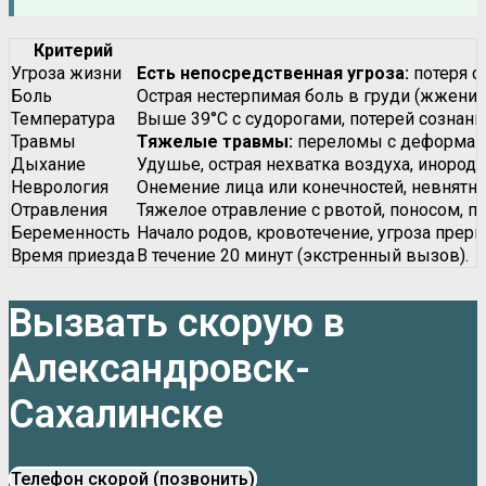
Критерий
Угроза жизни
Есть непосредственная угроза:
потеря с
Боль
Острая нестерпимая боль в груди (жжение,
Температура
Выше 39°C с судорогами, потерей сознани
Травмы
Тяжелые травмы:
переломы с деформаци
Дыхание
Удушье, острая нехватка воздуха, инородн
Неврология
Онемение лица или конечностей, невнятная
Отравления
Тяжелое отравление с рвотой, поносом, по
Беременность
Начало родов, кровотечение, угроза прер
Время приезда
В течение 20 минут (экстренный вызов).
Вызвать скорую в
Александровск-
Сахалинске
Телефон скорой (позвонить)