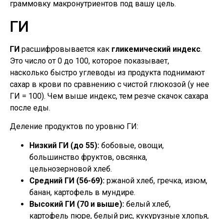
граммовку макронутриентов под вашу цель.
ГИ
ГИ
расшифровывается как
гликемический индекс
.
Это число от 0 до 100, которое показывает,
насколько быстро углеводы из продукта поднимают
сахар в крови по сравнению с чистой глюкозой (у нее
ГИ = 100). Чем выше индекс, тем резче скачок сахара
после еды.
Деление продуктов по уровню ГИ:
Низкий ГИ (до 55):
бобовые, овощи,
большинство фруктов, овсянка,
цельнозерновой хлеб.
Средний ГИ (56-69):
ржаной хлеб, гречка, изюм,
банан, картофель в мундире.
Высокий ГИ (70 и выше):
белый хлеб,
картофель пюре, белый рис, кукурузные хлопья,