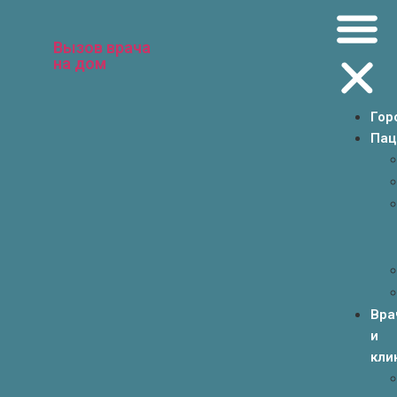
Вызов врача
на дом
Гор
Пац
Вра
и
кли