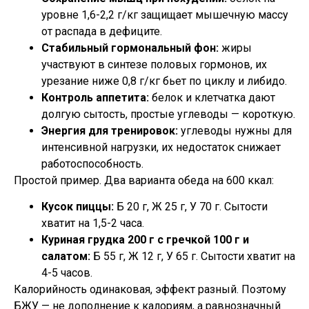
уровне 1,6-2,2 г/кг защищает мышечную массу
от распада в дефиците.
Стабильный гормональный фон:
жиры
участвуют в синтезе половых гормонов, их
урезание ниже 0,8 г/кг бьет по циклу и либидо.
Контроль аппетита:
белок и клетчатка дают
долгую сытость, простые углеводы — короткую.
Энергия для тренировок:
углеводы нужны для
интенсивной нагрузки, их недостаток снижает
работоспособность.
Простой пример. Два варианта обеда на 600 ккал:
Кусок пиццы:
Б 20 г, Ж 25 г, У 70 г. Сытости
хватит на 1,5-2 часа.
Куриная грудка 200 г с гречкой 100 г и
салатом:
Б 55 г, Ж 12 г, У 65 г. Сытости хватит на
4-5 часов.
Калорийность одинаковая, эффект разный. Поэтому
БЖУ — не дополнение к калориям, а равнозначный