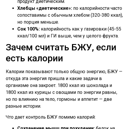
продукт диетическим.
Хлебцы «диетические»:
по калорийности часто
сопоставимы с обычным хлебом (320-380 ккал),
но порция меньше.
Сок 100%:
калорийность как у газировки (45-55
ккал/100 мл) и ГИ выше, чем у целого фрукта.
Зачем считать БЖУ, если
есть калории
Калории показывают только общую энергию, БЖУ —
откуда эта энергия пришла и какие задачи в
организме она закроет. 1800 ккал из шоколада и
1800 ккал из курицы с овощами по энергии равны,
но по влиянию на тело, гормоны и аппетит — две
разные истории.
Что дает контроль БЖУ помимо калорий:
Сохранение мышц при похудении:
белок на