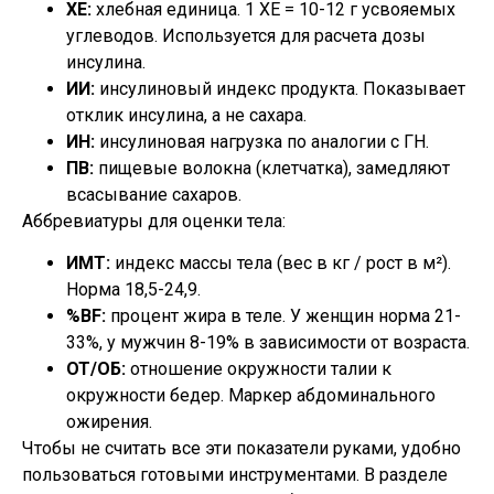
ХЕ:
хлебная единица. 1 ХЕ = 10-12 г усвояемых
углеводов. Используется для расчета дозы
инсулина.
ИИ:
инсулиновый индекс продукта. Показывает
отклик инсулина, а не сахара.
ИН:
инсулиновая нагрузка по аналогии с ГН.
ПВ:
пищевые волокна (клетчатка), замедляют
всасывание сахаров.
Аббревиатуры для оценки тела:
ИМТ:
индекс массы тела (вес в кг / рост в м²).
Норма 18,5-24,9.
%BF:
процент жира в теле. У женщин норма 21-
33%, у мужчин 8-19% в зависимости от возраста.
ОТ/ОБ:
отношение окружности талии к
окружности бедер. Маркер абдоминального
ожирения.
Чтобы не считать все эти показатели руками, удобно
пользоваться готовыми инструментами. В разделе