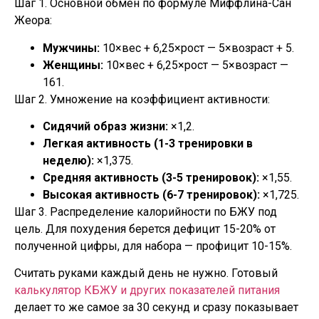
Шаг 1. Основной обмен по формуле Миффлина-Сан
Жеора:
Мужчины:
10×вес + 6,25×рост — 5×возраст + 5.
Женщины:
10×вес + 6,25×рост — 5×возраст —
161.
Шаг 2. Умножение на коэффициент активности:
Сидячий образ жизни:
×1,2.
Легкая активность (1-3 тренировки в
неделю):
×1,375.
Средняя активность (3-5 тренировок):
×1,55.
Высокая активность (6-7 тренировок):
×1,725.
Шаг 3. Распределение калорийности по БЖУ под
цель. Для похудения берется дефицит 15-20% от
полученной цифры, для набора — профицит 10-15%.
Считать руками каждый день не нужно. Готовый
калькулятор КБЖУ и других показателей питания
делает то же самое за 30 секунд и сразу показывает