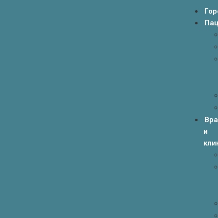
Гор
Пац
Вр
и
кли