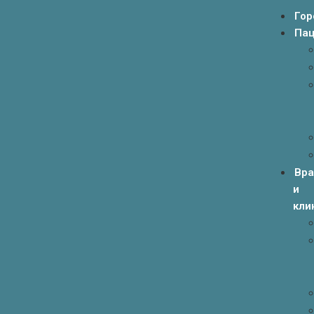
Гор
Пац
Вр
и
кли