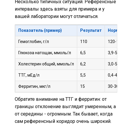
Несколько типичных ситуаций. Референсные
интервалы здесь взяты для примера и у
вашей лаборатории могут отличаться.
Показатель (пример)
Результат
Норма
Гемоглобин, г/л
110
120-160
-
Глюкоза натощак, ммоль/л
6,5
3,9-5,5
+
Холестерин общий, ммоль/л
6,2
3,0-5,2
+
ТТГ, мЕд/л
5,5
0,4-4,0
+
Ферритин, мкг/л
15
30-300
-
Обратите внимание на ТТГ и ферритин: от
границы отклонение выглядит умеренным, а
от середины - огромным. Так бывает, когда
сам референсный коридор очень широкий.