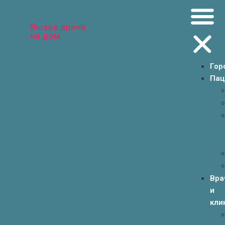
Вызов врача
на дом
Гор
Пац
Вра
и
кли