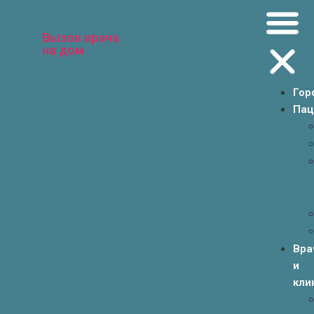
Вызов врача
на дом
Гор
Пац
Вра
и
кли