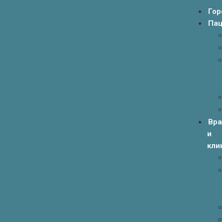
Гор
Пац
Вр
и
кли