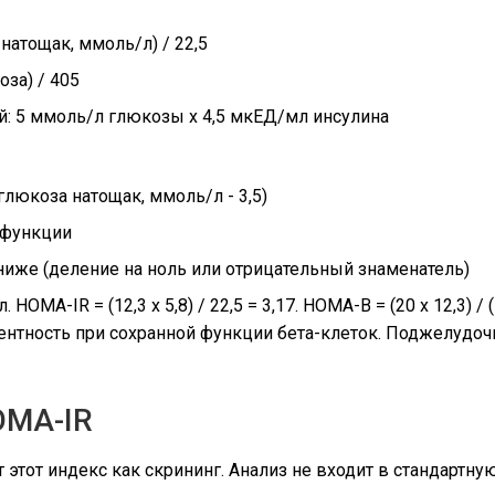
натощак, ммоль/л) / 22,5
оза) / 405
й: 5 ммоль/л глюкозы x 4,5 мкЕД/мл инсулина
глюкоза натощак, ммоль/л - 3,5)
 функции
ниже (деление на ноль или отрицательный знаменатель)
A-IR = (12,3 x 5,8) / 22,5 = 3,17. HOMA-B = (20 x 12,3) / (5,
тентность при сохранной функции бета-клеток. Поджелудоч
OMA-IR
 этот индекс как скрининг. Анализ не входит в стандартну