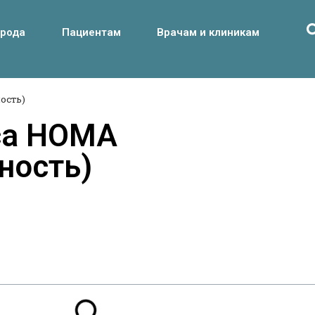
орода
Пациентам
Врачам и клиникам
ость)
са HOMA
ность)