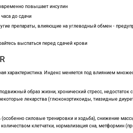
тковременно повышает инсулин
 часа до сдачи
угие препараты, влияющие на углеводный обмен - предупр
айтесь выспаться перед сдачей крови
IR
ная характеристика. Индекс меняется под влиянием множес
движный образ жизни, хронический стресс, недостаток сн
 некоторые лекарства (глюкокортикоиды, тиазидные диурет
 (особенно силовые тренировки и ходьба), снижение массы
 количеством клетчатки, нормализация сна, метформин (пр