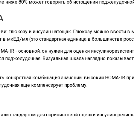
ие ниже 80% может говорить об истощении поджелудочной
A
ови: глюкозу и инсулин натощак. Глюкозу можно ввести в 
т в мкЕД/мл (это стандартная единица в большинстве росс
MA-IR - основной, он нужен для оценки инсулинорезистент
тся поджелудочная. Визуальная шкала наглядно показывает
ать конкретная комбинация значений: высокий HOMA-IR п
елудочная еще компенсирует проблему.
тали стандартом для скрининговой оценки инсулинорезист