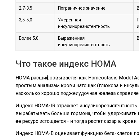
2,7-3,5
Пограничное значение
3,5-5,0
Умеренная
инсулинорезистентность
Более 5,0
Выраженная
инсулинорезистентность
Что такое индекс HOMA
HOMA расшифровывается как Homeostasis Model Ass
простым анализам крови натощак (глюкоза и инсули
насколько хорошо поджелудочная железа справляет
Индекс HOMA-IR отражает инсулинорезистентность.
вырабатывать больше гормона, чтобы удерживать г
ее ресурс истощается - и тогда растет сахар в крови.
Индекс HOMA-B оценивает функцию бета-клеток под