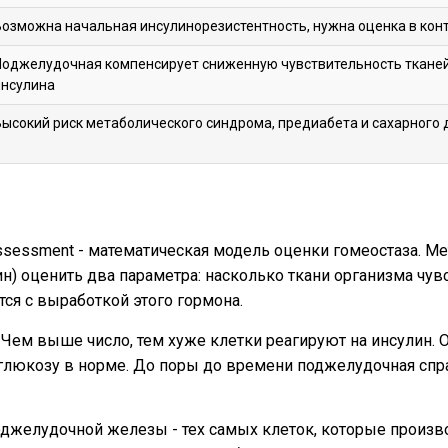
Возможна начальная инсулинорезистентность, нужна оценка в конт
Поджелудочная компенсирует сниженную чувствительность ткане
инсулина
Высокий риск метаболического синдрома, предиабета и сахарного 
essment - математическая модель оценки гомеостаза. Ме
н) оценить два параметра: насколько ткани организма чув
ся с выработкой этого гормона.
 Чем выше число, тем хуже клетки реагируют на инсулин.
люкозу в норме. До поры до времени поджелудочная спра
желудочной железы - тех самых клеток, которые произво