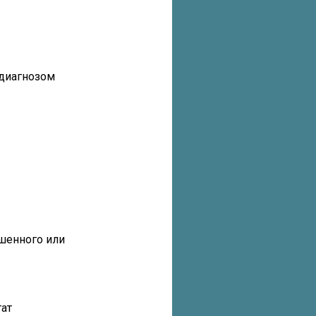
 диагнозом
ышенного или
тат