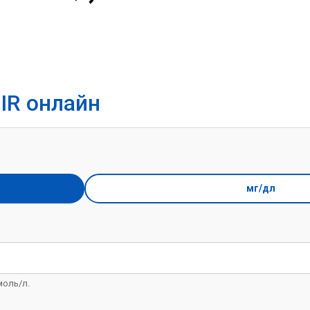
IR онлайн
мг/дл
моль/л.