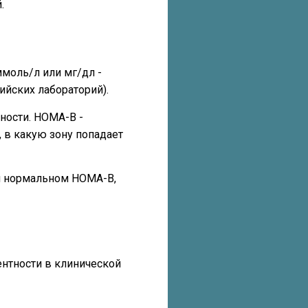
.
ммоль/л или мг/дл -
ийских лабораторий).
ности. HOMA-B -
, в какую зону попадает
ри нормальном HOMA-B,
ентности в клинической