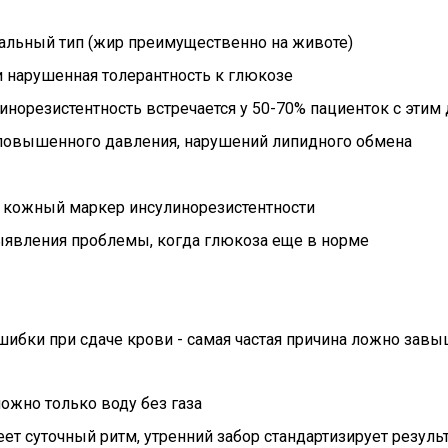
альный тип (жир преимущественно на животе)
и нарушенная толерантность к глюкозе
инорезистентность встречается у 50-70% пациенток с этим
 повышенного давления, нарушений липидного обмена
- кожный маркер инсулинорезистентности
выявления проблемы, когда глюкоза еще в норме
Ошибки при сдаче крови - самая частая причина ложно зав
можно только воду без газа
меет суточный ритм, утренний забор стандартизирует резуль