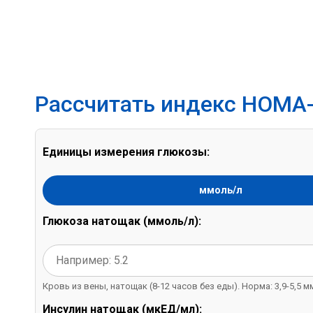
Рассчитать индекс HOMA-
Единицы измерения глюкозы:
ммоль/л
Глюкоза натощак (
ммоль/л
):
Кровь из вены, натощак (8-12 часов без еды). Норма: 3,9-5,5 м
Инсулин натощак (мкЕД/мл):