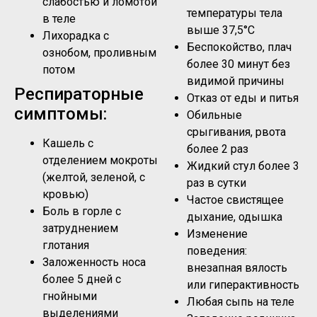
слабостью и ломотой
температуры тела
в теле
выше 37,5°C
Лихорадка с
Беспокойство, плач
ознобом, проливным
более 30 минут без
потом
видимой причины
Респираторные
Отказ от еды и питья
симптомы:
Обильные
срыгивания, рвота
Кашель с
более 2 раз
отделением мокроты
Жидкий стул более 3
(желтой, зеленой, с
раз в сутки
кровью)
Частое свистящее
Боль в горле с
дыхание, одышка
затруднением
Изменение
глотания
поведения:
Заложенность носа
внезапная вялость
более 5 дней с
или гиперактивность
гнойными
Любая сыпь на теле
выделениями