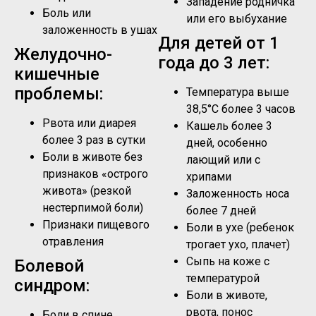
Западение родничка
Боль или
или его выбухание
заложенность в ушах
Для детей от 1
Желудочно-
года до 3 лет:
кишечные
проблемы:
Температура выше
38,5°C более 3 часов
Рвота или диарея
Кашель более 3
более 3 раз в сутки
дней, особенно
Боли в животе без
лающий или с
признаков «острого
хрипами
живота» (резкой
Заложенность носа
нестерпимой боли)
более 7 дней
Признаки пищевого
Боли в ухе (ребенок
отравления
трогает ухо, плачет)
Сыпь на коже с
Болевой
температурой
синдром:
Боли в животе,
рвота, понос
Боли в спине,