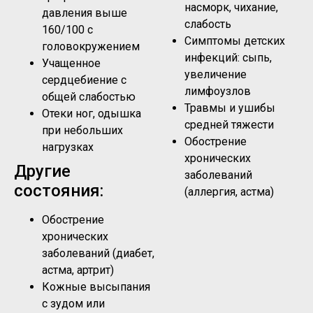
насморк, чихание,
давления выше
слабость
160/100 с
Симптомы детских
головокружением
инфекций: сыпь,
Учащенное
увеличение
сердцебиение с
лимфоузлов
общей слабостью
Травмы и ушибы
Отеки ног, одышка
средней тяжести
при небольших
Обострение
нагрузках
хронических
Другие
заболеваний
состояния:
(аллергия, астма)
Обострение
хронических
заболеваний (диабет,
астма, артрит)
Кожные высыпания
с зудом или