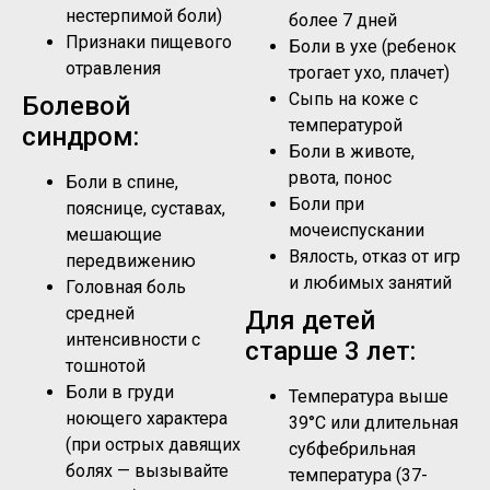
нестерпимой боли)
более 7 дней
Признаки пищевого
Боли в ухе (ребенок
отравления
трогает ухо, плачет)
Сыпь на коже с
Болевой
температурой
синдром:
Боли в животе,
рвота, понос
Боли в спине,
Боли при
пояснице, суставах,
мочеиспускании
мешающие
Вялость, отказ от игр
передвижению
и любимых занятий
Головная боль
средней
Для детей
интенсивности с
старше 3 лет:
тошнотой
Боли в груди
Температура выше
ноющего характера
39°C или длительная
(при острых давящих
субфебрильная
болях — вызывайте
температура (37-