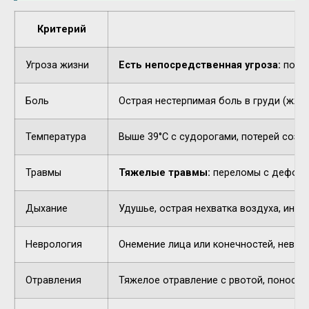
Критерий
Угроза жизни
Есть непосредственная угроза:
потер
Боль
Острая нестерпимая боль в груди (жжен
Температура
Выше 39°C с судорогами, потерей созн
Травмы
Тяжелые травмы:
переломы с деформа
Дыхание
Удушье, острая нехватка воздуха, инор
Неврология
Онемение лица или конечностей, невнят
Отравления
Тяжелое отравление с рвотой, поносом,