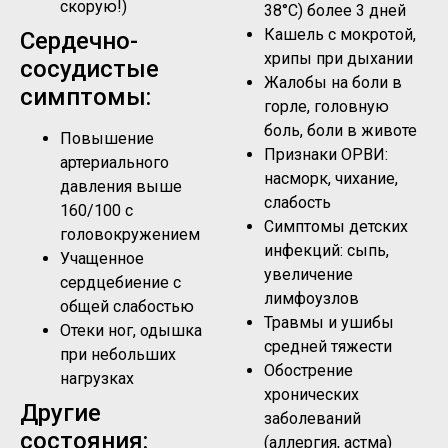
скорую!)
38°C) более 3 дней
Кашель с мокротой,
Сердечно-
хрипы при дыхании
сосудистые
Жалобы на боли в
симптомы:
горле, головную
боль, боли в животе
Повышение
Признаки ОРВИ:
артериального
насморк, чихание,
давления выше
слабость
160/100 с
Симптомы детских
головокружением
инфекций: сыпь,
Учащенное
увеличение
сердцебиение с
лимфоузлов
общей слабостью
Травмы и ушибы
Отеки ног, одышка
средней тяжести
при небольших
Обострение
нагрузках
хронических
Другие
заболеваний
состояния:
(аллергия, астма)