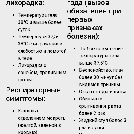
лихорадка:
года (вызов
обязателен при
Температура тела
первых
38°C и выше более
признаках
суток
болезни):
Температура 37,5-
38°C с выраженной
Любое повышение
слабостью и ломотой
температуры тела
в теле
выше 37,5°C
Лихорадка с
Беспокойство, плач
ознобом, проливным
более 30 минут без
потом
видимой причины
Респираторные
Отказ от еды и питья
симптомы:
Обильные
срыгивания, рвота
Кашель с
более 2 раз
отделением мокроты
Жидкий стул более 3
(желтой, зеленой, с
раз в сутки
кровью)