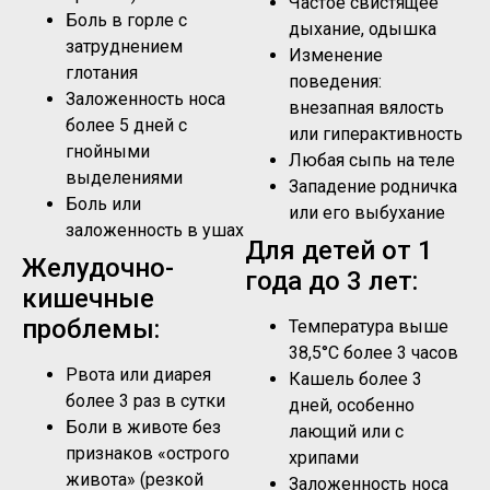
Частое свистящее
Боль в горле с
дыхание, одышка
затруднением
Изменение
глотания
поведения:
Заложенность носа
внезапная вялость
более 5 дней с
или гиперактивность
гнойными
Любая сыпь на теле
выделениями
Западение родничка
Боль или
или его выбухание
заложенность в ушах
Для детей от 1
Желудочно-
года до 3 лет:
кишечные
проблемы:
Температура выше
38,5°C более 3 часов
Рвота или диарея
Кашель более 3
более 3 раз в сутки
дней, особенно
Боли в животе без
лающий или с
признаков «острого
хрипами
живота» (резкой
Заложенность носа