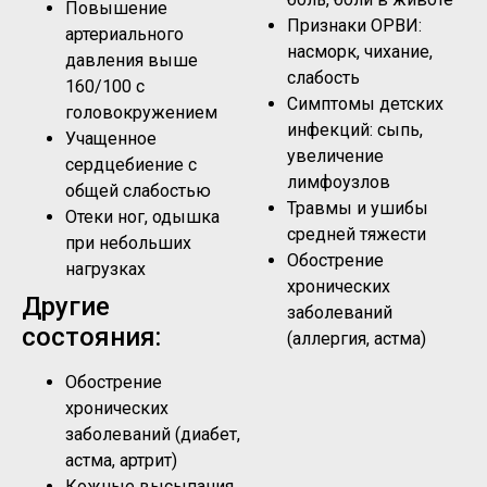
Повышение
Признаки ОРВИ:
артериального
насморк, чихание,
давления выше
слабость
160/100 с
Симптомы детских
головокружением
инфекций: сыпь,
Учащенное
увеличение
сердцебиение с
лимфоузлов
общей слабостью
Травмы и ушибы
Отеки ног, одышка
средней тяжести
при небольших
Обострение
нагрузках
хронических
Другие
заболеваний
состояния:
(аллергия, астма)
Обострение
хронических
заболеваний (диабет,
астма, артрит)
Кожные высыпания