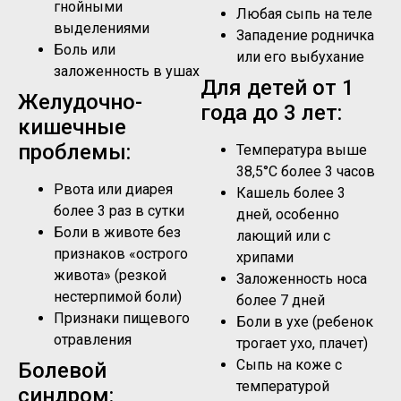
гнойными
Любая сыпь на теле
выделениями
Западение родничка
Боль или
или его выбухание
заложенность в ушах
Для детей от 1
Желудочно-
года до 3 лет:
кишечные
проблемы:
Температура выше
38,5°C более 3 часов
Рвота или диарея
Кашель более 3
более 3 раз в сутки
дней, особенно
Боли в животе без
лающий или с
признаков «острого
хрипами
живота» (резкой
Заложенность носа
нестерпимой боли)
более 7 дней
Признаки пищевого
Боли в ухе (ребенок
отравления
трогает ухо, плачет)
Сыпь на коже с
Болевой
температурой
синдром: