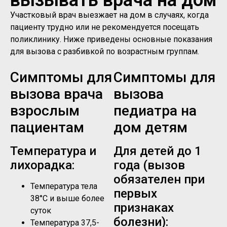
Участковый врач выезжает на дом в случаях, когда
пациенту трудно или не рекомендуется посещать
поликлинику. Ниже приведены основные показания
для вызова с разбивкой по возрастным группам.
Симптомы для
Симптомы для
вызова врача
вызова
взрослым
педиатра на
пациентам
дом детям
Температура и
Для детей до 1
лихорадка:
года (вызов
обязателен при
Температура тела
первых
38°C и выше более
признаках
суток
болезни):
Температура 37,5-