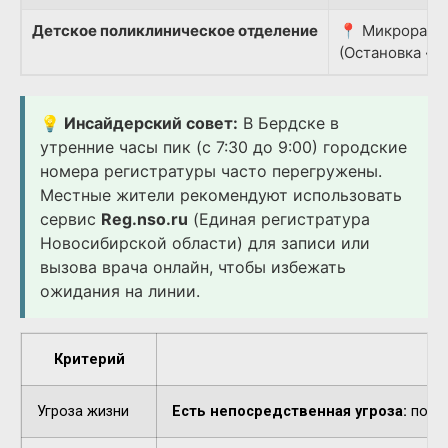
Детское поликлиническое отделение
📍 Микрорайон
(Остановка «Д
💡 Инсайдерский совет:
В Бердске в
утренние часы пик (с 7:30 до 9:00) городские
номера регистратуры часто перегружены.
Местные жители рекомендуют использовать
сервис
Reg.nso.ru
(Единая регистратура
Новосибирской области) для записи или
вызова врача онлайн, чтобы избежать
ожидания на линии.
Критерий
Угроза жизни
Есть непосредственная угроза:
потер