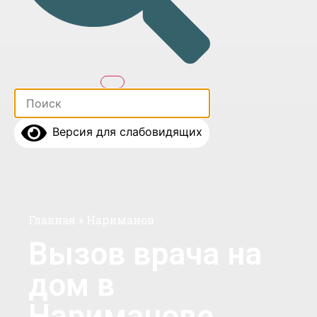
Версия для слабовидящих
Главная
»
Нариманов
Вызов врача на
дом в
Нариманове