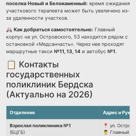
поселка Новый и Белокаменный:
время ожидания
участкового терапевта может быть увеличено из-
за удаленности участков.
🚑
Как добраться самостоятельно:
Главный
корпус на ул. Островского, 53 находится рядом с
остановкой «Медсанчасть». Через нее проходят
маршрутные такси
№11, 13, 14
и автобус
№1
.
📋 Контакты
государственных
поликлиник Бердска
(Актуально на 2026)
Отделение
Адрес и Руко
Взрослая поликлиника №1
📍 ул. Островс
(БЦГБ)
👨‍⚕️
Главный вр