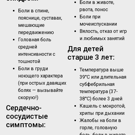
Боли в животе,
рвота, понос
Боли в спине,
Боли при
пояснице, суставах,
мочеиспускании
мешающие
Вялость, отказ от игр
передвижению
и любимых занятий
Головная боль
средней
Для детей
интенсивности с
старше 3 лет:
тошнотой
Боли в груди
Температура выше
ноющего характера
39°C или длительная
(при острых давящих
субфебрильная
болях — вызывайте
температура (37-
скорую!)
38°C) более 3 дней
Кашель с мокротой,
Сердечно-
хрипы при дыхании
сосудистые
Жалобы на боли в
симптомы:
горле, головную
боль, боли в животе