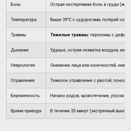
Боль
Острая нестерпимая боль в груди (жжен
Температура
Выше 39°C с судорогами, потерей созн
Травмы
Тяжелые травмы:
переломы с деформа
Дыхание
Удушье, острая нехватка воздуха, инор
Неврология
Онемение лица или конечностей, невнят
Отравления
Тяжелое отравление с рвотой, поносом,
Беременность
Начало родов, кровотечение, угроза п
Время приезда
В течение 20 минут (экстренный вызов).