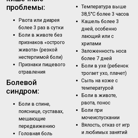
проблемы:
Температура выше
38,5°C более 3 часов
Рвота или диарея
Кашель более 3
более 3 раз в сутки
дней, особенно
Боли в животе без
лающий или с
признаков «острого
хрипами
живота» (резкой
Заложенность носа
нестерпимой боли)
более 7 дней
Признаки пищевого
Боли в ухе (ребенок
отравления
трогает ухо, плачет)
Сыпь на коже с
Болевой
температурой
синдром:
Боли в животе,
рвота, понос
Боли в спине,
Боли при
пояснице, суставах,
мочеиспускании
мешающие
Вялость, отказ от игр
передвижению
и любимых занятий
Головная боль