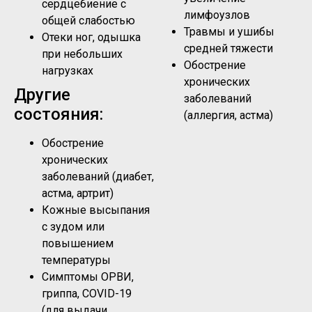
сердцебиение с
лимфоузлов
общей слабостью
Травмы и ушибы
Отеки ног, одышка
средней тяжести
при небольших
Обострение
нагрузках
хронических
Другие
заболеваний
состояния:
(аллергия, астма)
Обострение
хронических
заболеваний (диабет,
астма, артрит)
Кожные высыпания
с зудом или
повышением
температуры
Симптомы ОРВИ,
гриппа, COVID-19
(для выдачи