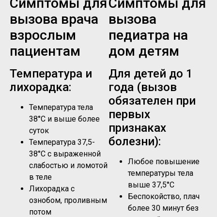
Симптомы для
Симптомы для
вызова врача
вызова
взрослым
педиатра на
пациентам
дом детям
Температура и
Для детей до 1
лихорадка:
года (вызов
обязателен при
Температура тела
первых
38°C и выше более
признаках
суток
болезни):
Температура 37,5-
38°C с выраженной
Любое повышение
слабостью и ломотой
температуры тела
в теле
выше 37,5°C
Лихорадка с
Беспокойство, плач
ознобом, проливным
более 30 минут без
потом