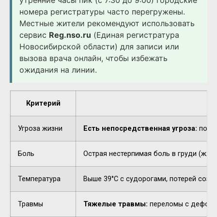
утренние часы пик (с 7:30 до 9:00) городские
номера регистратуры часто перегружены.
Местные жители рекомендуют использовать
сервис
Reg.nso.ru
(Единая регистратура
Новосибирской области) для записи или
вызова врача онлайн, чтобы избежать
ожидания на линии.
Критерий
Угроза жизни
Есть непосредственная угроза:
потер
Боль
Острая нестерпимая боль в груди (жжен
Температура
Выше 39°C с судорогами, потерей созн
Травмы
Тяжелые травмы:
переломы с деформа