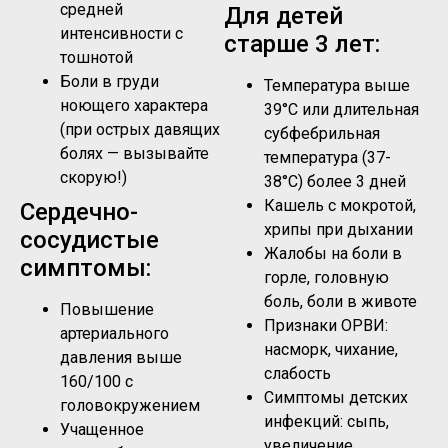
средней
Для детей
интенсивности с
старше 3 лет:
тошнотой
Боли в груди
Температура выше
ноющего характера
39°C или длительная
(при острых давящих
субфебрильная
болях — вызывайте
температура (37-
скорую!)
38°C) более 3 дней
Кашель с мокротой,
Сердечно-
хрипы при дыхании
сосудистые
Жалобы на боли в
симптомы:
горле, головную
боль, боли в животе
Повышение
Признаки ОРВИ:
артериального
насморк, чихание,
давления выше
слабость
160/100 с
Симптомы детских
головокружением
инфекций: сыпь,
Учащенное
увеличение