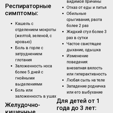
видимой причины
Респираторные
Отказ от еды и питья
симптомы:
Обильные
срыгивания, рвота
Кашель с
более 2 раз
отделением мокроты
Жидкий стул более 3
(желтой, зеленой, с
раз в сутки
кровью)
Частое свистящее
Боль в горле с
дыхание, одышка
затруднением
Изменение
глотания
поведения:
Заложенность носа
внезапная вялость
более 5 дней с
или гиперактивность
гнойными
Любая сыпь на теле
выделениями
Западение родничка
Боль или
или его выбухание
заложенность в ушах
Для детей от 1
Желудочно-
года до 3 лет:
кишечные