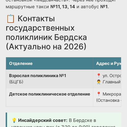
маршрутные такси
№11, 13, 14
и автобус
№1
.
📋 Контакты
государственных
поликлиник Бердска
(Актуально на 2026)
Отделение
Адрес и Руко
Взрослая поликлиника №1
📍 ул. Островс
(БЦГБ)
👨‍⚕️
Главный вр
Детское поликлиническое отделение
📍 Микрорайон
(Остановка «Д
💡 Инсайдерский совет:
В Бердске в