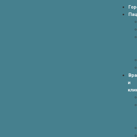
Гор
Пац
Вр
и
кли