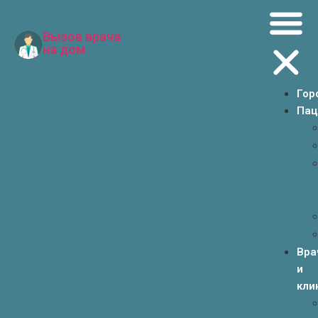
Вызов врача
на дом
Гор
Пац
Вра
и
кли