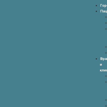
Гор
Пац
Вр
и
кли