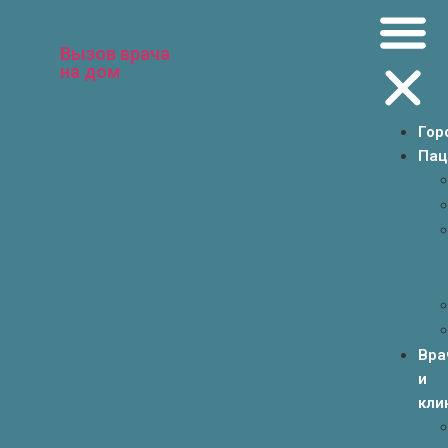
Вызов врача
на дом
Гор
Пац
Вра
и
кли