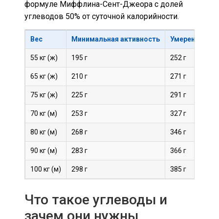
формуле Миффлина-Сент-Джеора с долей
углеводов 50% от суточной калорийности.
Вес
Минимальная активность
Умеренная ак
55 кг (ж)
195 г
252 г
65 кг (ж)
210 г
271 г
75 кг (ж)
225 г
291 г
70 кг (м)
253 г
327 г
80 кг (м)
268 г
346 г
90 кг (м)
283 г
366 г
100 кг (м)
298 г
385 г
Что такое углеводы и
зачем они нужны