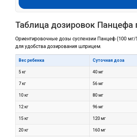
Таблица дозировок Панцефа 
Ориентировочные дозы суспензии Панцеф (100 мг/5 м
для удобства дозирования шприцем.
Вес ребенка
Суточная доза
5 кг
40 мг
7 кг
56 мг
10 кг
80 мг
12 кг
96 мг
15 кг
120 мг
20 кг
160 мг