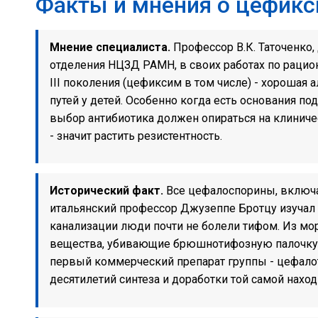
Факты и мнения о цефикс
Мнение специалиста.
Профессор В.К. Таточенко,
отделения НЦЗД РАМН, в своих работах по рацио
III поколения (цефиксим в том числе) - хороша
путей у детей. Особенно когда есть основания п
выбор антибиотика должен опираться на клиничес
- значит растить резистентность.
Исторический факт.
Все цефалоспорины, включа
итальянский профессор Джузеппе Бротцу изучал 
канализации люди почти не болели тифом. Из мо
вещества, убивающие брюшнотифозную палочку. 
первый коммерческий препарат группы - цефалотин
десятилетий синтеза и доработки той самой наход