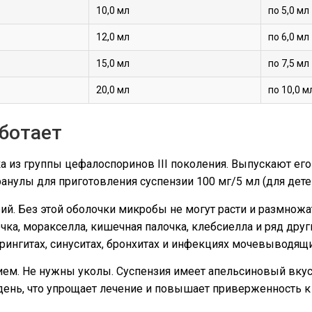
10,0 мл
по 5,0 мл
12,0 мл
по 6,0 мл
15,0 мл
по 7,5 мл
20,0 мл
по 10,0 м
аботает
а из группы цефалоспоринов III поколения. Выпускают его
гранулы для приготовления суспензии 100 мг/5 мл (для дете
й. Без этой оболочки микробы не могут расти и размножат
чка, моракселла, кишечная палочка, клебсиелла и ряд дру
рингитах, синуситах, бронхитах и инфекциях мочевыводящи
ием. Не нужны уколы. Суспензия имеет апельсиновый вкус
день, что упрощает лечение и повышает приверженность к 