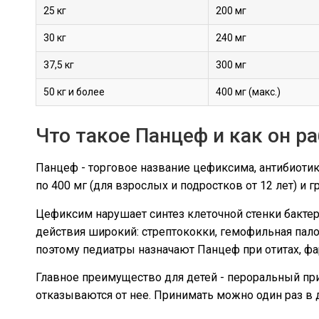
25 кг
200 мг
30 кг
240 мг
37,5 кг
300 мг
50 кг и более
400 мг (макс.)
Что такое Панцеф и как он р
Панцеф - торговое название цефиксима, антибиотик
по 400 мг (для взрослых и подростков от 12 лет) и 
Цефиксим нарушает синтез клеточной стенки бактери
действия широкий: стрептококки, гемофильная пало
поэтому педиатры назначают Панцеф при отитах, фа
Главное преимущество для детей - пероральный пр
отказываются от нее. Принимать можно один раз в 