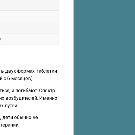
л
 в двух формах: таблетки
й с 6 месяцев).
ься, и погибают. Спектр
гих возбудителей. Именно
х путей.
, дети обычно не
терапии.