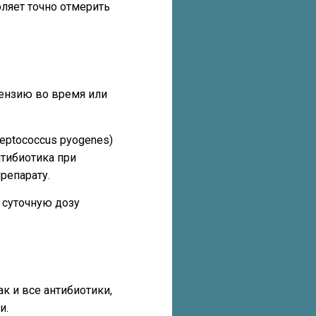
ляет точно отмерить
пензию во время или
eptococcus pyogenes)
нтибиотика при
репарату.
 суточную дозу
к и все антибиотики,
и.