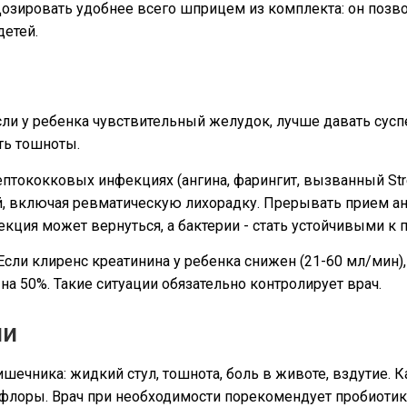
Дозировать удобнее всего шприцем из комплекта: он позво
детей.
ли у ребенка чувствительный желудок, лучше давать сус
ть тошноты.
ептококковых инфекциях (ангина, фарингит, вызванный Str
ий, включая ревматическую лихорадку. Прерывать прием а
ция может вернуться, а бактерии - стать устойчивыми к п
сли клиренс креатинина у ребенка снижен (21-60 мл/мин),
а 50%. Такие ситуации обязательно контролирует врач.
ии
шечника: жидкий стул, тошнота, боль в животе, вздутие. Ка
лоры. Врач при необходимости порекомендует пробиотик