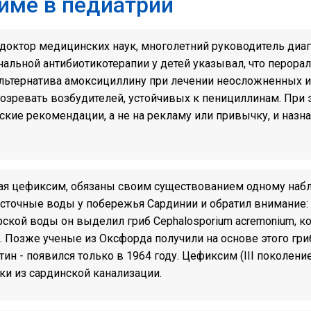
име в педиатрии
 доктор медицинских наук, многолетний руководитель диа
нальной антибиотикотерапии у детей указывал, что перо
я альтернатива амоксициллину при лечении неосложненных
одозревать возбудителей, устойчивых к пенициллинам. При 
кие рекомендации, а не на рекламу или привычку, и назна
я цефиксим, обязаны своим существованием одному набл
сточные воды у побережья Сардинии и обратил внимание:
рской воды он выделил гриб Cephalosporium acremonium, 
Позже ученые из Оксфорда получили на основе этого гриб
 - появился только в 1964 году. Цефиксим (III поколение)
ки из сардинской канализации.