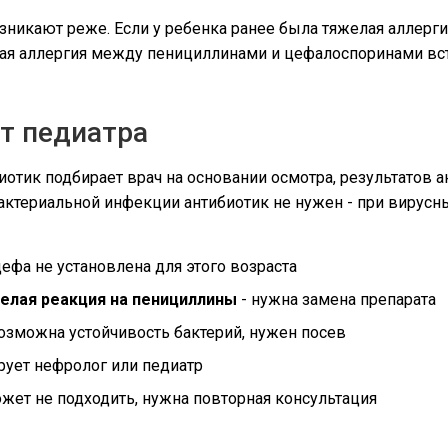
возникают реже. Если у ребенка ранее была тяжелая аллерг
ая аллергия между пенициллинами и цефалоспоринами встр
ит педиатра
иотик подбирает врач на основании осмотра, результатов ан
актериальной инфекции антибиотик не нужен - при вирусн
ефа не установлена для этого возраста
елая реакция на пенициллины
- нужна замена препарата
озможна устойчивость бактерий, нужен посев
рует нефролог или педиатр
ожет не подходить, нужна повторная консультация