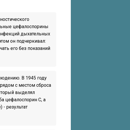
гностического
ральные цефалоспорины
 инфекций дыхательных
этом он подчеркивал:
чать его без показаний
юдению. В 1945 году
 рядом с местом сброса
который выделял
а цефалоспорин С, а
 - результат