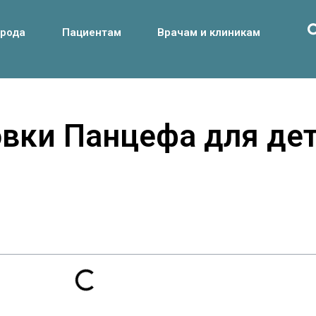
орода
Пациентам
Врачам и клиникам
овки Панцефа для де