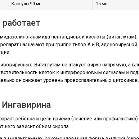
Капсулы 90 мг
15 мл
н работает
мидазолилэтанамида пентандиовой кислоты (витаглутам). 
репарат назначают при гриппе типов A и B, аденовирусной 
ции.
ивовирусных. Витаглутам не атакует вирус напрямую, а вл
увствительность клеток к интерфероновым сигналам и по
лельно он снижает уровень провоспалительных цитокинов,
 Ингавирина
озраст ребенка и цель приема (лечение или профилактика)
от него зависит объем сиропа.
за в миллиграммах, рекомендованная форма выпуска (сиро