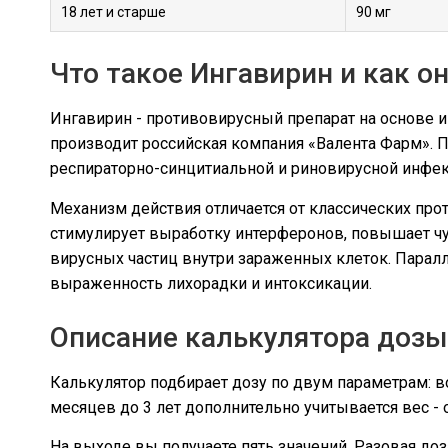
18 лет и старше
90 мг
Что такое Ингавирин и как о
Ингавирин - противовирусный препарат на основе и
производит российская компания «Валента Фарм». П
респираторно-синцитиальной и риновирусной инфек
Механизм действия отличается от классических прот
стимулирует выработку интерферонов, повышает ч
вирусных частиц внутри зараженных клеток. Парал
выраженность лихорадки и интоксикации.
Описание калькулятора дозы
Калькулятор подбирает дозу по двум параметрам: в
месяцев до 3 лет дополнительно учитывается вес - 
На выходе вы получаете пять значений. Разовая до