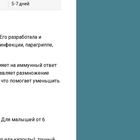
5-7 дней
Его разработала и
инфекции, парагриппе,
ияет на иммунный ответ:
давляет размножение
 что помогает уменьшить
. Для малышей от 6
п или капсулы), точный