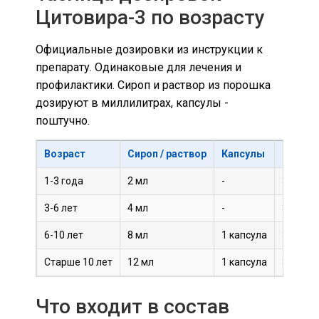
Цитовира-3 по возрасту
Официальные дозировки из инструкции к
препарату. Одинаковые для лечения и
профилактики. Сироп и раствор из порошка
дозируют в миллилитрах, капсулы -
поштучно.
Возраст
Сироп / раствор
Капсулы
Кратно
1-3 года
2 мл
-
3 раза 
3-6 лет
4 мл
-
3 раза 
6-10 лет
8 мл
1 капсула
3 раза 
Старше 10 лет
12 мл
1 капсула
3 раза 
Что входит в состав