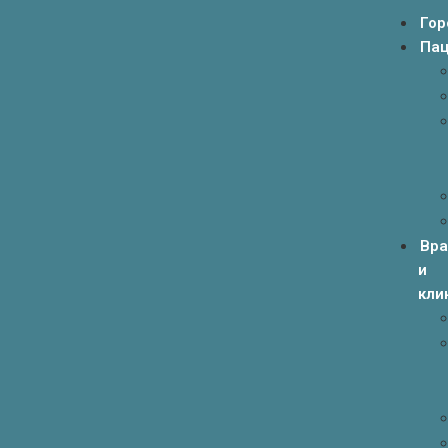
Гор
Пац
Вр
и
кли