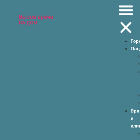
Вызов врача
на дом
Гор
Пац
Вра
и
кли