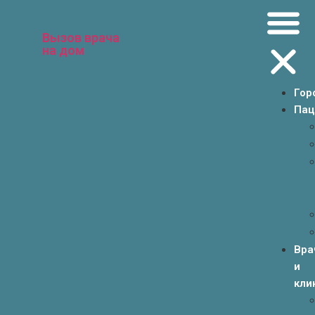
Вызов врача
на дом
Гор
Пац
Вра
и
кли