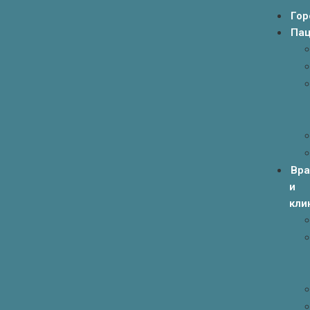
Гор
Пац
Вр
и
кли